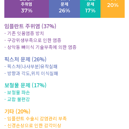
20%
주위염
문제
문제
37%
26%
17%
임플란트 주위염 (37%)
- 기존 잇몸염증 방치
- 구강위생부족으로 인한 염증
- 상악동 뼈이식 기술부족에 의한 염증
픽스처 문제 (26%)
- 픽스처(나사부분)유착실패
- 방향과 각도,위치 이식실패
보철물 문제 (17%)
- 보철물 파손
- 교합 불편감
기타 (20%)
- 임플란트 수술시 감염관리 부족
- 신경손상으로 인한 감각이상