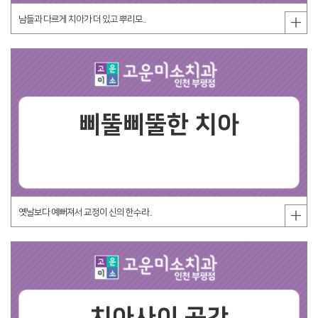
남들과 다르게 치아가 더 있고 뿌리모..
삐뚤삐뚤한 치아
옛날보다 예뻐져서 교정이 신의 한수라..